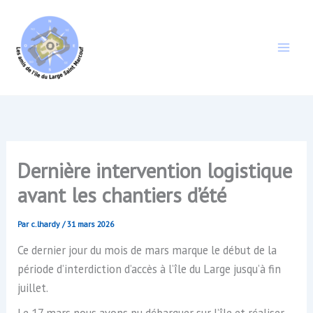
Aller
au
contenu
Dernière intervention logistique
avant les chantiers d’été
Par
c.lhardy
/
31 mars 2026
Ce dernier jour du mois de mars marque le début de la
période d’interdiction d’accès à l’île du Large jusqu’à fin
juillet.
Le 17 mars nous avons pu débarquer sur l’île et réaliser