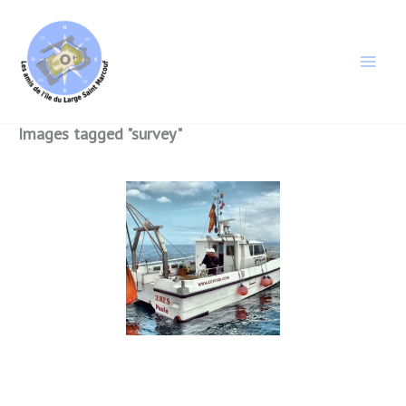
Aller
au
contenu
Images tagged "survey"